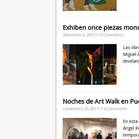
Exhiben once piezas mon
diciembre 3, 2017 // 0 Comments
Las obr
Miguel 
develar
Noches de Art Walk en Pue
noviembre 30, 2017 // 0 Comments
En esta 
Ángel Re
tempora