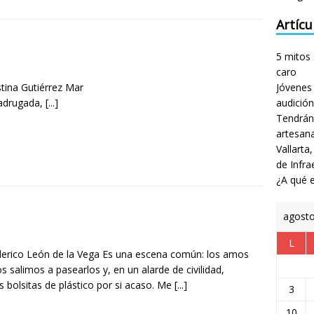
Artícu
5 mitos 
caro
: Cristina Gutiérrez Mar
Jóvenes 
adrugada,
[...]
audición
Tendrán
artesan
Vallarta
de Infra
¿A qué e
agost
L
derico León de la Vega Es una escena común: los amos
s salimos a pasearlos y, en un alarde de civilidad,
s bolsitas de plástico por si acaso. Me
[...]
3
10