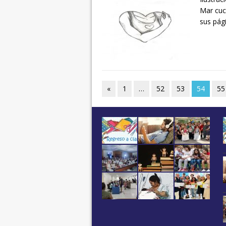
Mar cuc
sus pág
«
1
…
52
53
54
55