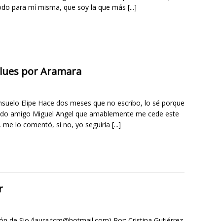
odo para mí misma, que soy la que más
[...]
Blues por Aramara
nsuelo Elipe Hace dos meses que no escribo, lo sé porque
ido amigo Miguel Angel que amablemente me cede este
, me lo comentó, si no, yo seguiría
[...]
r
ión de Sio (laura.tcm@hotmail.com) Por: Cristina Gutiérrez