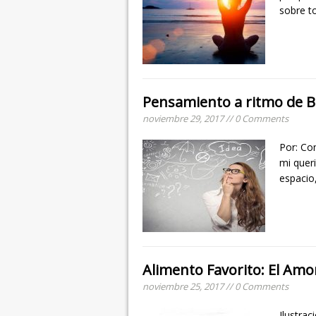
sobre t
Pensamiento a ritmo de 
noviembre 29, 2017 // 0 Comments
Por: Co
mi quer
espacio
Alimento Favorito: El Amo
noviembre 25, 2017 // 0 Comments
Ilustrac