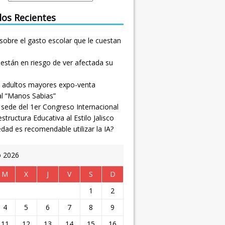
los Recientes
sobre el gasto escolar que le cuestan
están en riesgo de ver afectada su
 adultos mayores expo-venta
al “Manos Sabias”
, sede del 1er Congreso Internacional
estructura Educativa al Estilo Jalisco
dad es recomendable utilizar la IA?
o 2026
M
X
J
V
S
D
1
2
4
5
6
7
8
9
11
12
13
14
15
16