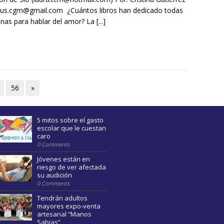
us.cgm@gmail.com ¿Cuántos libros han dedicado todas
inas para hablar del amor? La
[...]
56
»
5 mitos sobre el gasto
escolar que le cuestan
caro
0 Comments
Jóvenes están en
riesgo de ver afectada
su audición
0 Comments
Tendrán adultos
mayores expo-venta
artesanal “Manos
Sabias”