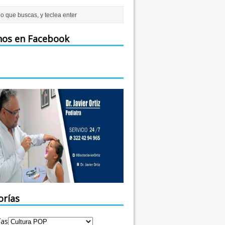
nos en Facebook
orías
ías