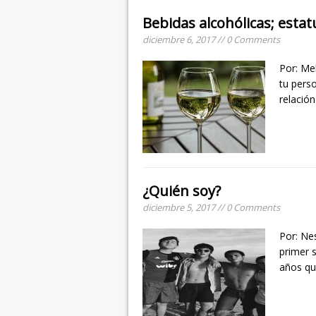
Bebidas alcohólicas; estat
diciembre 6, 2017 // 0 Comments
Por: Me
tu perso
relació
¿Quién soy?
diciembre 5, 2017 // 0 Comments
Por: Ne
primer 
años qu