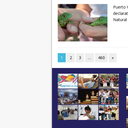
Puerto V
declara
Natural 
1
2
3
…
460
»