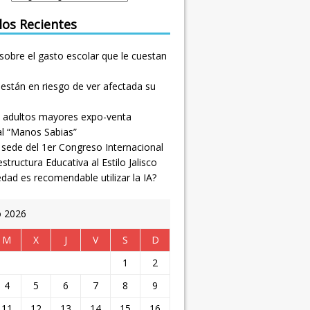
los Recientes
sobre el gasto escolar que le cuestan
están en riesgo de ver afectada su
 adultos mayores expo-venta
al “Manos Sabias”
, sede del 1er Congreso Internacional
estructura Educativa al Estilo Jalisco
dad es recomendable utilizar la IA?
o 2026
M
X
J
V
S
D
1
2
4
5
6
7
8
9
11
12
13
14
15
16