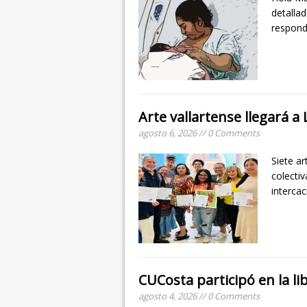
detalla
respond
Arte vallartense llegará a
agosto 6, 2026 // 0 Comments
Siete ar
colecti
intercac
CUCosta participó en la li
agosto 4, 2026 // 0 Comments