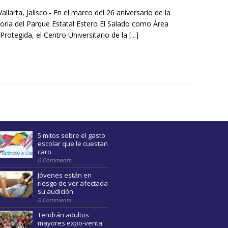
allarta, Jalisco.- En el marco del 26 aniversario de la
toria del Parque Estatal Estero El Salado como Área
Protegida, el Centro Universitario de la
[...]
5 mitos sobre el gasto
escolar que le cuestan
caro
0 Comments
Jóvenes están en
riesgo de ver afectada
su audición
0 Comments
Tendrán adultos
mayores expo-venta