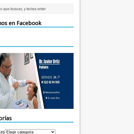
nos en Facebook
orías
ías