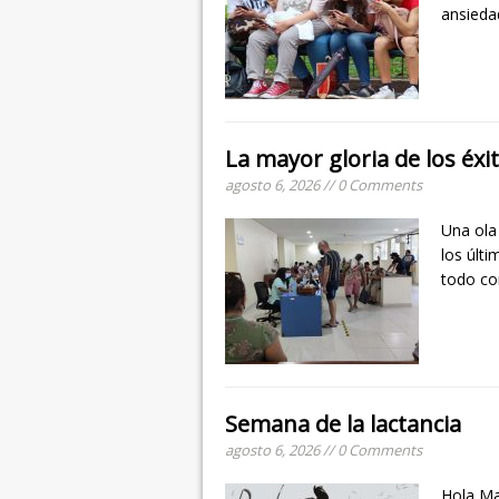
ansieda
La mayor gloria de los éx
agosto 6, 2026 // 0 Comments
Una ola
los últ
todo co
Semana de la lactancia
agosto 6, 2026 // 0 Comments
Hola Ma