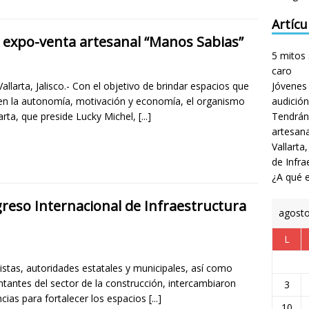
Artícu
expo-venta artesanal “Manos Sabias”
5 mitos 
caro
allarta, Jalisco.- Con el objetivo de brindar espacios que
Jóvenes 
n la autonomía, motivación y economía, el organismo
audición
arta, que preside Lucky Michel,
[...]
Tendrán
artesan
Vallarta
de Infra
¿A qué e
greso Internacional de Infraestructura
agost
L
istas, autoridades estatales y municipales, así como
ntantes del sector de la construcción, intercambiaron
3
ncias para fortalecer los espacios
[...]
10