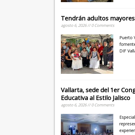
Tendrán adultos mayores 
agosto 6, 2026 // 0 Comments
Puerto V
fomente
DIF Vall
Vallarta, sede del 1er Con
Educativa al Estilo Jalisco
agosto 6, 2026 // 0 Comments
Especial
represe
experie