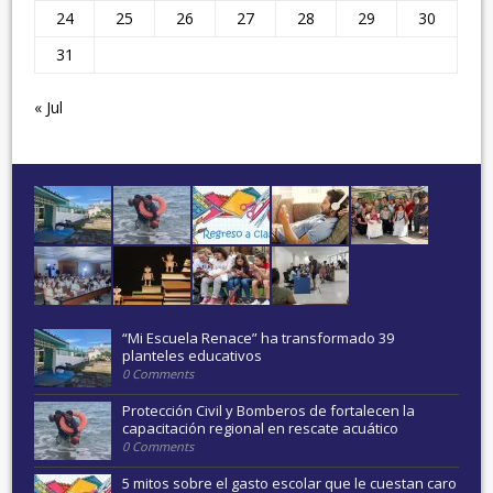
24
25
26
27
28
29
30
31
« Jul
“Mi Escuela Renace” ha transformado 39
planteles educativos
0 Comments
Protección Civil y Bomberos de fortalecen la
capacitación regional en rescate acuático
0 Comments
5 mitos sobre el gasto escolar que le cuestan caro