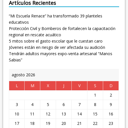
Artículos Recientes
“Mi Escuela Renace” ha transformado 39 planteles
educativos
Protección Civil y Bomberos de fortalecen la capacitación
regional en rescate acuático
5 mitos sobre el gasto escolar que le cuestan caro
Jóvenes están en riesgo de ver afectada su audición
Tendrán adultos mayores expo-venta artesanal “Manos
Sabias”
agosto 2026
L
M
X
J
V
S
D
1
2
3
4
5
6
7
8
9
10
11
12
13
14
15
16
17
18
19
20
21
22
23