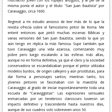
muchacho joven con los ropajes antiguos, y al pie de la
misma ponía el autor y el título: “San Juan Bautista” por
Caravaggio, circa 1600.
Regresé a mi estudio ansioso de leer más de lo que la
revista ofrecía sobre el famosísimo pintor de Roma. Me
enteré entonces que pintó muchas escenas Bíblicas y
varias versiones del San Juan Bautista, siendo la que yo
aún tengo en réplica la más famosa. Supe también que
tuvo Caravaggio una vida azarosa, comenzando muy
pobre pero luego escalando a las esferas más altas,
aunque no en forma definitiva, ya que el clero y la sociedad
conservadora se escandalizaban porque el pintor utilizaba
modelos burdos, de origen callejero y aún prostitutas, para
dar forma a personajes santos; mientras tanto, los
jóvenes pintores se fascinaban con la maestría de
Caravaggio al grado de iniciar espontáneamente toda una
escuela de “Caraviggistas”. Las expresiones sensuales
enmarcadas por un tenebroso claroscuro tuvieron un
impacto definitivo y trascendente hasta nuestros días,
aunque de sus cuadros solo sobreviven unos 50.