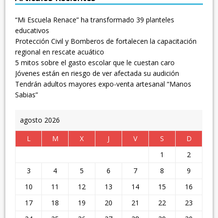
“Mi Escuela Renace” ha transformado 39 planteles
educativos
Protección Civil y Bomberos de fortalecen la capacitación
regional en rescate acuático
5 mitos sobre el gasto escolar que le cuestan caro
Jóvenes están en riesgo de ver afectada su audición
Tendrán adultos mayores expo-venta artesanal “Manos
Sabias”
agosto 2026
L
M
X
J
V
S
D
1
2
3
4
5
6
7
8
9
10
11
12
13
14
15
16
17
18
19
20
21
22
23