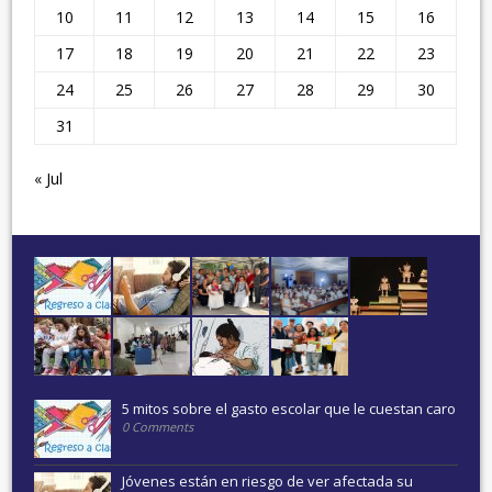
10
11
12
13
14
15
16
17
18
19
20
21
22
23
24
25
26
27
28
29
30
31
« Jul
5 mitos sobre el gasto escolar que le cuestan caro
0 Comments
Jóvenes están en riesgo de ver afectada su