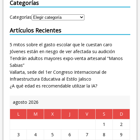
Categorías
Categorías
Artículos Recientes
5 mitos sobre el gasto escolar que le cuestan caro
Jóvenes están en riesgo de ver afectada su audición
Tendrán adultos mayores expo-venta artesanal “Manos
Sabias”
Vallarta, sede del 1er Congreso Internacional de
Infraestructura Educativa al Estilo Jalisco
¿A qué edad es recomendable utilizar la IA?
agosto 2026
L
M
X
J
V
S
D
1
2
3
4
5
6
7
8
9