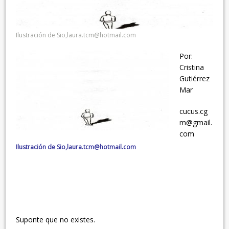
Ilustración de Sio,laura.tcm@hotmail.com
Por:
Cristina
Gutiérrez
Mar
cucus.cg
m@gmail.
com
Ilustración de Sio,laura.tcm@hotmail.com
Suponte que no existes.