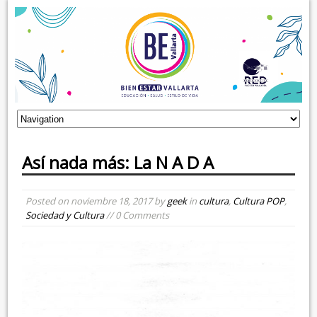
Así nada más: La N A D A
Posted on
noviembre 18, 2017
by
geek
in
cultura
,
Cultura POP
,
Sociedad y Cultura
// 0 Comments