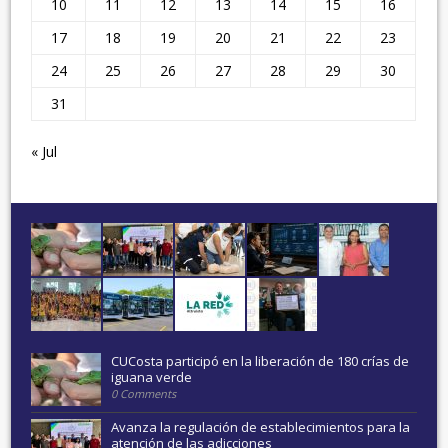
10
11
12
13
14
15
16
17
18
19
20
21
22
23
24
25
26
27
28
29
30
31
« Jul
CUCosta participó en la liberación de 180 crías de
iguana verde
0 Comments
Avanza la regulación de establecimientos para la
atención de las adicciones