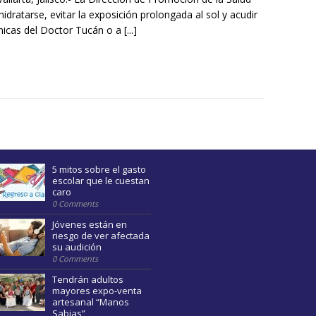
 hidratarse, evitar la exposición prolongada al sol y acudir
línicas del Doctor Tucán o a
[...]
5 mitos sobre el gasto
escolar que le cuestan
caro
0 Comments
Jóvenes están en
riesgo de ver afectada
su audición
0 Comments
Tendrán adultos
mayores expo-venta
artesanal “Manos
Sabias”