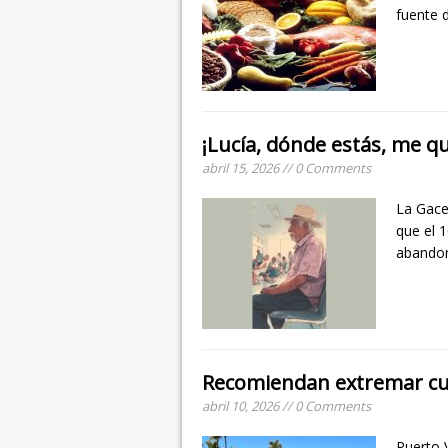
fuente 
¡Lucía, dónde estás, me qu
abril 15, 2026 // 0 Comments
La Gace
que el 
abandon
Recomiendan extremar cu
abril 10, 2026 // 0 Comments
Puerto V