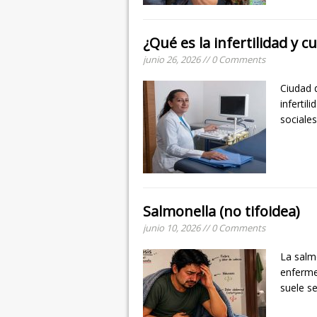
¿Qué es la infertilidad y c
junio 26, 2026 // 0 Comments
Ciudad 
infertil
sociale
Salmonella (no tifoidea)
junio 10, 2026 // 0 Comments
La salm
enferme
suele s