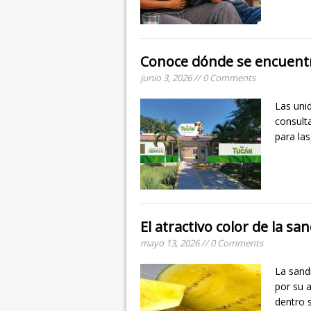
Conoce dónde se encuentra
junio 3, 2026 // 0 Comments
Las uni
consult
para las
El atractivo color de la sa
mayo 13, 2026 // 0 Comments
La sand
por su a
dentro 