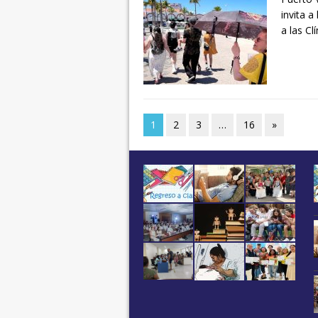
invita a
a las C
1
2
3
…
16
»