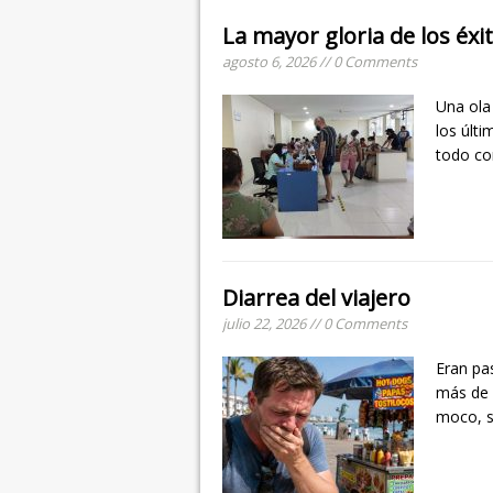
La mayor gloria de los éx
agosto 6, 2026 // 0 Comments
Una ola
los últ
todo co
Diarrea del viajero
julio 22, 2026 // 0 Comments
Eran pa
más de 
moco, s