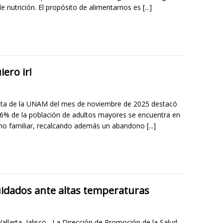
de nutrición. El propósito de alimentarnos es
[...]
iero ir!
ta de la UNAM del mes de noviembre de 2025 destacó
16% de la población de adultos mayores se encuentra en
o familiar, recalcando además un abandono
[...]
idados ante altas temperaturas
allarta, Jalisco.- La Dirección de Promoción de la Salud