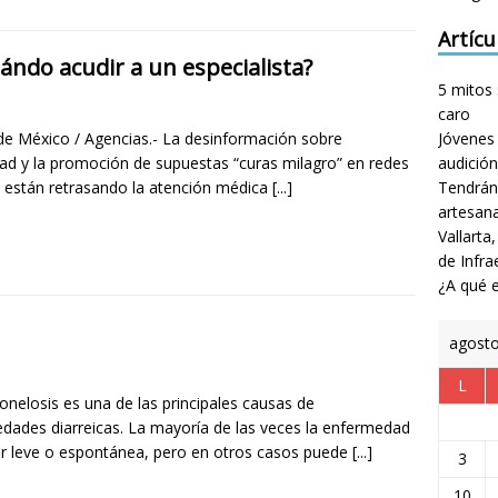
Artícu
uándo acudir a un especialista?
5 mitos 
caro
de México / Agencias.- La desinformación sobre
Jóvenes 
idad y la promoción de supuestas “curas milagro” en redes
audición
s están retrasando la atención médica
[...]
Tendrán
artesan
Vallarta
de Infra
¿A qué e
agost
L
onelosis es una de las principales causas de
dades diarreicas. La mayoría de las veces la enfermedad
er leve o espontánea, pero en otros casos puede
[...]
3
10