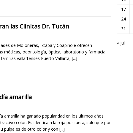
17
24
n las Clínicas Dr. Tucán
31
« Jul
dades de Mojoneras, Ixtapa y Coapinole ofrecen
as médicas, odontología, óptica, laboratorio y farmacia
 familias vallartenses Puerto Vallarta,
[...]
ndía amarilla
ía amarilla ha ganado popularidad en los últimos años
tractivo color. Es idéntica a la roja por fuera; solo que por
su pulpa es de otro color y con
[...]