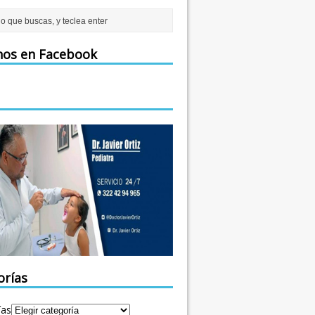
nos en Facebook
orías
ías