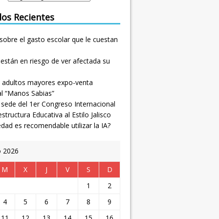
los Recientes
sobre el gasto escolar que le cuestan
están en riesgo de ver afectada su
 adultos mayores expo-venta
al “Manos Sabias”
, sede del 1er Congreso Internacional
estructura Educativa al Estilo Jalisco
dad es recomendable utilizar la IA?
o 2026
M
X
J
V
S
D
1
2
4
5
6
7
8
9
11
12
13
14
15
16