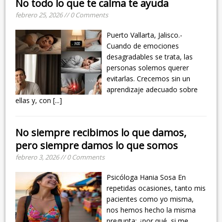
No todo lo que te calma te ayuda
febrero 25, 2026 // 0 Comments
Puerto Vallarta, Jalisco.-
Cuando de emociones
desagradables se trata, las
personas solemos querer
evitarlas. Crecemos sin un
aprendizaje adecuado sobre
ellas y, con
[...]
No siempre recibimos lo que damos,
pero siempre damos lo que somos
febrero 3, 2026 // 0 Comments
Psicóloga Hania Sosa En
repetidas ocasiones, tanto mis
pacientes como yo misma,
nos hemos hecho la misma
pregunta: ¿por qué, si me