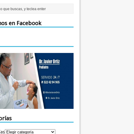
nos en Facebook
orías
ías