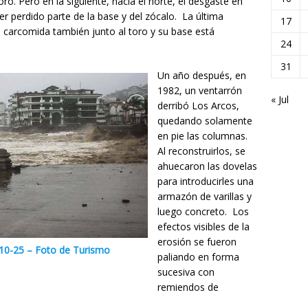
oro. Pero en la siguiente, hacia el norte, el desgaste en
 perdido parte de la base y del zócalo. La última
17
 carcomida también junto al toro y su base está
24
31
Un año después, en
1982, un ventarrón
« Jul
derribó Los Arcos,
quedando solamente
en pie las columnas.
Al reconstruirlos, se
ahuecaron las dovelas
para introducirles una
armazón de varillas y
luego concreto. Los
efectos visibles de la
erosión se fueron
2-10-25 – Foto de Turismo
paliando en forma
sucesiva con
remiendos de