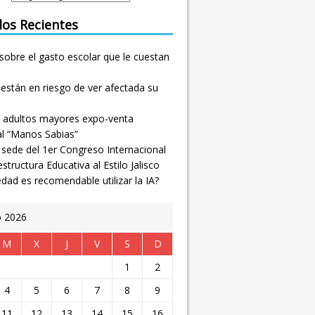
los Recientes
sobre el gasto escolar que le cuestan
están en riesgo de ver afectada su
 adultos mayores expo-venta
al “Manos Sabias”
, sede del 1er Congreso Internacional
estructura Educativa al Estilo Jalisco
dad es recomendable utilizar la IA?
o 2026
M
X
J
V
S
D
1
2
4
5
6
7
8
9
11
12
13
14
15
16