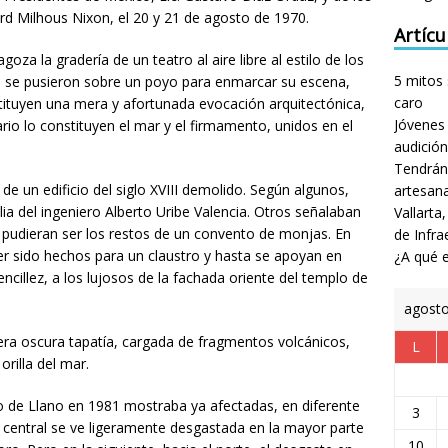
rd Milhous Nixon, el 20 y 21 de agosto de 1970.
Artícu
goza la gradería de un teatro al aire libre al estilo de los
5 mitos 
os se pusieron sobre un poyo para enmarcar su escena,
caro
stituyen una mera y afortunada evocación arquitectónica,
Jóvenes 
rio lo constituyen el mar y el firmamento, unidos en el
audición
Tendrán
e un edificio del siglo XVIII demolido. Según algunos,
artesan
ia del ingeniero Alberto Uribe Valencia. Otros señalaban
Vallarta
n pudieran ser los restos de un convento de monjas. En
de Infra
er sido hechos para un claustro y hasta se apoyan en
¿A qué e
ncillez, a los lujosos de la fachada oriente del templo de
agost
ntera oscura tapatía, cargada de fragmentos volcánicos,
L
orilla del mar.
 de Llano en 1981 mostraba ya afectadas, en diferente
3
 central se ve ligeramente desgastada en la mayor parte
10