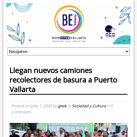
Llegan nuevos camiones
recolectores de basura a Puerto
Vallarta
Posted on
julio 1, 2026
by
geek
in
Sociedad y Cultura
// 0
Comments