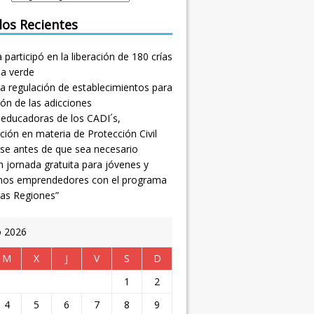
los Recientes
participó en la liberación de 180 crías
na verde
a regulación de establecimientos para
ión de las adicciones
 educadoras de los CADI´s,
ción en materia de Protección Civil
se antes de que sea necesario
 jornada gratuita para jóvenes y
nos emprendedores con el programa
las Regiones”
o 2026
M
X
J
V
S
D
1
2
4
5
6
7
8
9