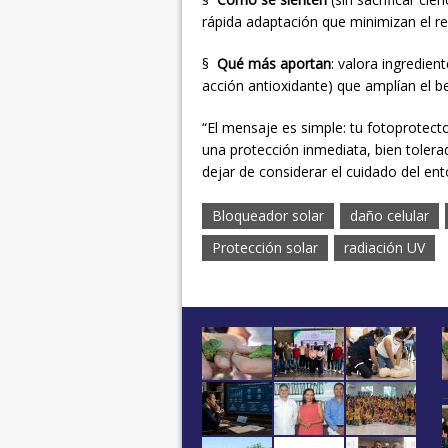
rápida adaptación que minimizan el res
§
Qué más aportan
: valora ingredien
acción antioxidante) que amplían el be
“El mensaje es simple: tu fotoprotecto
una protección inmediata, bien tolerad
dejar de considerar el cuidado del en
Bloqueador solar
daño celular
Protección solar
radiación UV