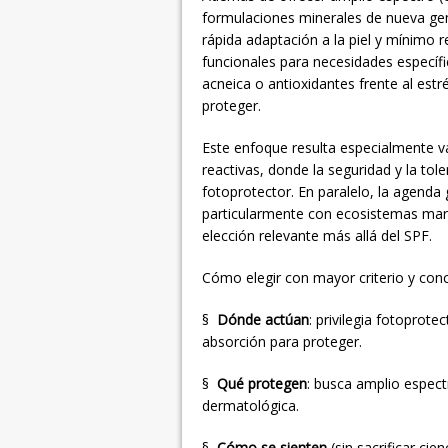
formulaciones minerales de nueva gen
rápida adaptación a la piel y mínimo r
funcionales para necesidades específi
acneica o antioxidantes frente al estr
proteger.
Este enfoque resulta especialmente va
reactivas, donde la seguridad y la tol
fotoprotector. En paralelo, la agenda
particularmente con ecosistemas mari
elección relevante más allá del SPF.
Cómo elegir con mayor criterio y conc
§
Dónde actúan
: privilegia fotoprot
absorción para proteger.
§
Qué protegen
: busca amplio espect
dermatológica.
§
Cómo se sienten
(sin sacrificar cie