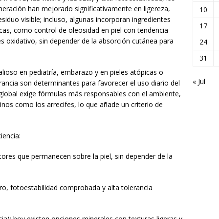
eración han mejorado significativamente en ligereza,
10
esiduo visible; incluso, algunas incorporan ingredientes
17
cas, como control de oleosidad en piel con tendencia
és oxidativo, sin depender de la absorción cutánea para
24
31
lioso en pediatría, embarazo y en pieles atópicas o
« Jul
erancia son determinantes para favorecer el uso diario del
 global exige fórmulas más responsables con el ambiente,
nos como los arrecifes, lo que añade un criterio de
iencia:
ectores que permanecen sobre la piel, sin depender de la
ro, fotoestabilidad comprobada y alta tolerancia
ncia): hoy existen opciones minerales con texturas ligeras y