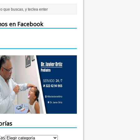
nos en Facebook
orías
ías