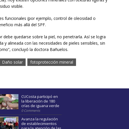
iduo visible.
tes funcionales (por ejemplo, control de oleosidad o
neficio más allá del SPF.
r debe quedarse sobre la piel, no penetrarla. Así se logra
a y alineada con las necesidades de pieles sensibles, sin
torno”, concluyó la doctora Bañuelos.
Daño solar
fotoprotección mineral
CUCosta participó en
la liberación de 180
crías de iguana verde
0 Comments
Avanza la regulación
de establecimientos
para la atención de las