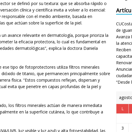
ector se definió por su textura: que se absorba rápido o
Artícu
rsación clínica y científica invita a volver a lo esencial:
 y responsable con el medio ambiente, basada en
que actúan sobre la superficie de la piel.
CUCosta 
de igua
 un avance relevante en dermatología, porque prioriza la
Avanza l
rometer la eficacia protectora, lo cual es fundamental en
la atenc
edades dermatológicas”, explica la doctora Daniela
Reciben
capacita
Renovar
 ese tipo de fotoprotectores utiliza filtros minerales
Anuncian
l dióxido de titanio, que permanecen principalmente sobre
ciudada
rrera física. “Estos compuestos reflejan, dispersan y
“Desde 
ual evita que penetre en capas profundas de la piel y
agost
rado, los filtros minerales actúan de manera inmediata
L
ipalmente en la superficie cutánea, lo que contribuye a
3
/UVB, luz visible y luz azul) y alta fotoestabilidad, las