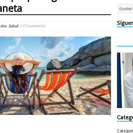
laneta
Sígue
ulos
,
Salud
// 0 Comments
Categ
Categor