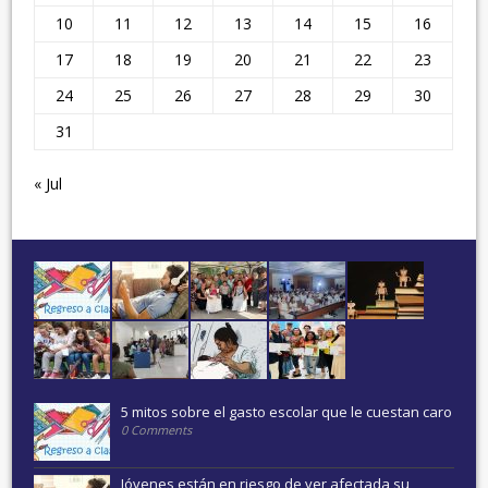
10
11
12
13
14
15
16
17
18
19
20
21
22
23
24
25
26
27
28
29
30
31
« Jul
5 mitos sobre el gasto escolar que le cuestan caro
0 Comments
Jóvenes están en riesgo de ver afectada su