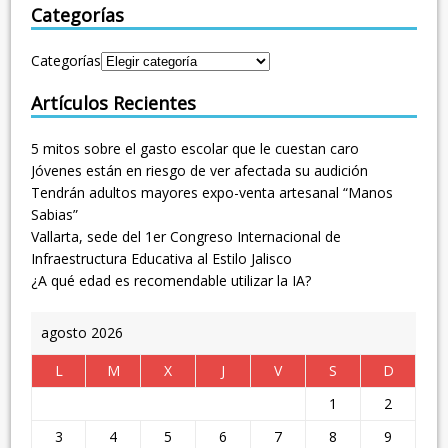
Categorías
Categorías
Artículos Recientes
5 mitos sobre el gasto escolar que le cuestan caro
Jóvenes están en riesgo de ver afectada su audición
Tendrán adultos mayores expo-venta artesanal “Manos
Sabias”
Vallarta, sede del 1er Congreso Internacional de
Infraestructura Educativa al Estilo Jalisco
¿A qué edad es recomendable utilizar la IA?
agosto 2026
L
M
X
J
V
S
D
1
2
3
4
5
6
7
8
9