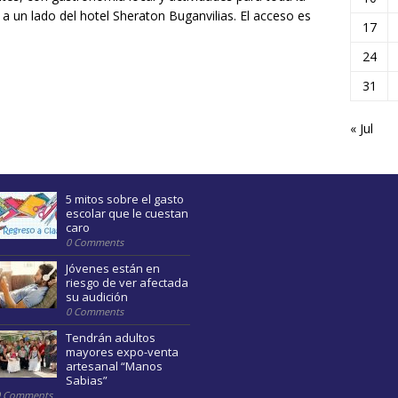
o a un lado del hotel Sheraton Buganvilias. El acceso es
17
24
31
« Jul
5 mitos sobre el gasto
escolar que le cuestan
caro
0 Comments
Jóvenes están en
riesgo de ver afectada
su audición
0 Comments
Tendrán adultos
mayores expo-venta
artesanal “Manos
Sabias”
0 Comments