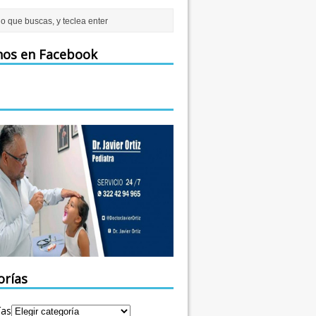
nos en Facebook
orías
ías