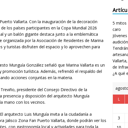
Artícu
Puerto Vallarta. Con la inauguración de la decoración
5 mitos 
 de los países participantes en la Copa Mundial 2026
caro
ipal y un balón gigante destaca junto a la emblemática
Jóvenes 
 fue organizada por la Asociación de Residentes de Marina
audición
es y turistas disfruten del espacio y lo aprovechen para
Tendrán
artesan
Vallarta
rnesto Munguía González señaló que Marina Vallarta es un
de Infra
 y promoción turística. Además, refrendó el respaldo del
¿A qué e
sando acciones conjuntas en la materia.
agost
 Treviño, presidente del Consejo Directivo de la
a presencia y disposición del arquitecto Munguía
L
la mano con los vecinos.
El arquitecto Luis Munguía invita a la ciudadanía a
3
ibra Jalisco Zona Fan Puerto Vallarta, donde podrán ver los
antes, con gastronomía local y actividades para toda la
10