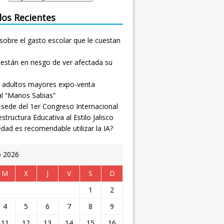
los Recientes
sobre el gasto escolar que le cuestan
están en riesgo de ver afectada su
 adultos mayores expo-venta
al “Manos Sabias”
, sede del 1er Congreso Internacional
estructura Educativa al Estilo Jalisco
dad es recomendable utilizar la IA?
o 2026
M
X
J
V
S
D
1
2
4
5
6
7
8
9
11
12
13
14
15
16