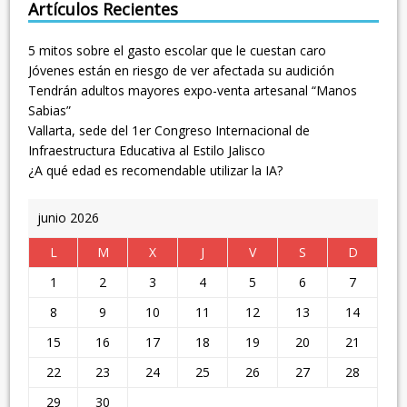
Artículos Recientes
5 mitos sobre el gasto escolar que le cuestan caro
Jóvenes están en riesgo de ver afectada su audición
Tendrán adultos mayores expo-venta artesanal “Manos
Sabias”
Vallarta, sede del 1er Congreso Internacional de
Infraestructura Educativa al Estilo Jalisco
¿A qué edad es recomendable utilizar la IA?
junio 2026
L
M
X
J
V
S
D
1
2
3
4
5
6
7
8
9
10
11
12
13
14
15
16
17
18
19
20
21
22
23
24
25
26
27
28
29
30