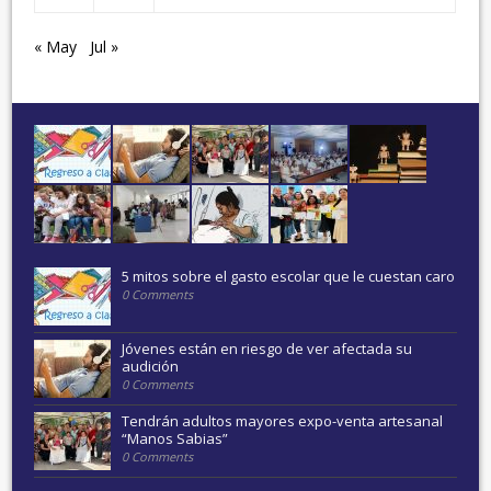
« May
Jul »
5 mitos sobre el gasto escolar que le cuestan caro
0 Comments
Jóvenes están en riesgo de ver afectada su
audición
0 Comments
Tendrán adultos mayores expo-venta artesanal
“Manos Sabias”
0 Comments