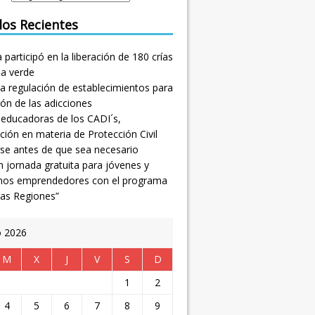
los Recientes
participó en la liberación de 180 crías
na verde
a regulación de establecimientos para
ión de las adicciones
 educadoras de los CADI´s,
ción en materia de Protección Civil
se antes de que sea necesario
 jornada gratuita para jóvenes y
nos emprendedores con el programa
las Regiones”
o 2026
M
X
J
V
S
D
1
2
4
5
6
7
8
9