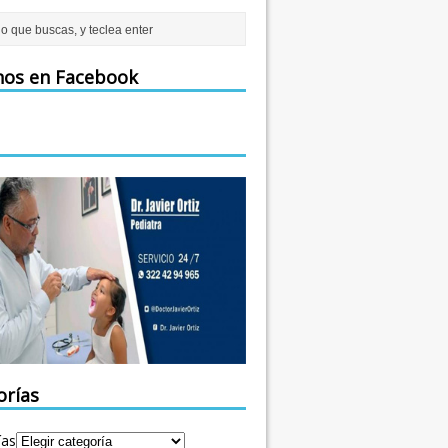
nos en Facebook
orías
ías