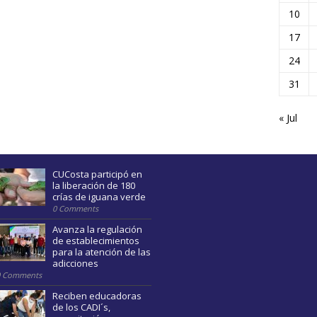
10
17
24
31
« Jul
CUCosta participó en
la liberación de 180
crías de iguana verde
0 Comments
Avanza la regulación
de establecimientos
para la atención de las
adicciones
0 Comments
Reciben educadoras
de los CADI´s,