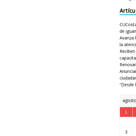
Artícu
CUCosta 
de igua
Avanza l
la atenc
Reciben
capacita
Renovar
Anuncian
ciudada
“Desde 
agost
L
3