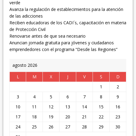
verde
Avanza la regulación de establecimientos para la atención
de las adicciones
Reciben educadoras de los CADI´s, capacitación en materia
de Protección Civil
Renovarse antes de que sea necesario
Anuncian jornada gratuita para jóvenes y ciudadanos
emprendedores con el programa “Desde las Regiones”
agosto 2026
L
M
X
J
V
S
D
1
2
3
4
5
6
7
8
9
10
11
12
13
14
15
16
17
18
19
20
21
22
23
24
25
26
27
28
29
30