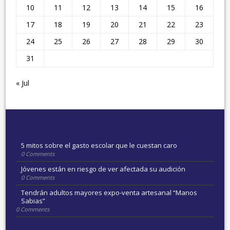
10
11
12
13
14
15
16
17
18
19
20
21
22
23
24
25
26
27
28
29
30
31
« Jul
5 mitos sobre el gasto escolar que le cuestan caro
0 Comments
Jóvenes están en riesgo de ver afectada su audición
0 Comments
Tendrán adultos mayores expo-venta artesanal “Manos
Sabias”
0 Comments