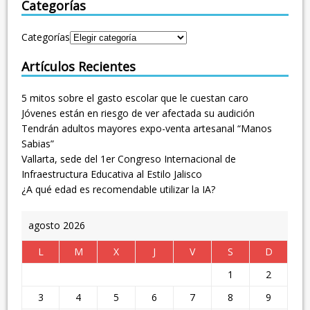
Categorías
Categorías
Artículos Recientes
5 mitos sobre el gasto escolar que le cuestan caro
Jóvenes están en riesgo de ver afectada su audición
Tendrán adultos mayores expo-venta artesanal “Manos
Sabias”
Vallarta, sede del 1er Congreso Internacional de
Infraestructura Educativa al Estilo Jalisco
¿A qué edad es recomendable utilizar la IA?
agosto 2026
L
M
X
J
V
S
D
1
2
3
4
5
6
7
8
9