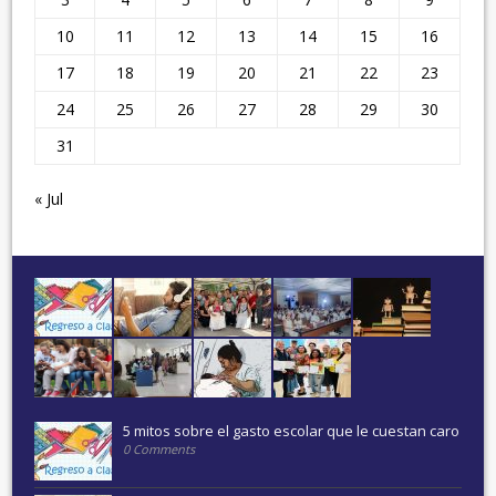
10
11
12
13
14
15
16
17
18
19
20
21
22
23
24
25
26
27
28
29
30
31
« Jul
5 mitos sobre el gasto escolar que le cuestan caro
0 Comments