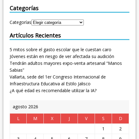
Categorías
Categorías
Artículos Recientes
5 mitos sobre el gasto escolar que le cuestan caro
Jóvenes están en riesgo de ver afectada su audición
Tendrán adultos mayores expo-venta artesanal “Manos
Sabias”
Vallarta, sede del 1er Congreso Internacional de
Infraestructura Educativa al Estilo Jalisco
¿A qué edad es recomendable utilizar la IA?
agosto 2026
L
M
X
J
V
S
D
1
2
3
4
5
6
7
8
9