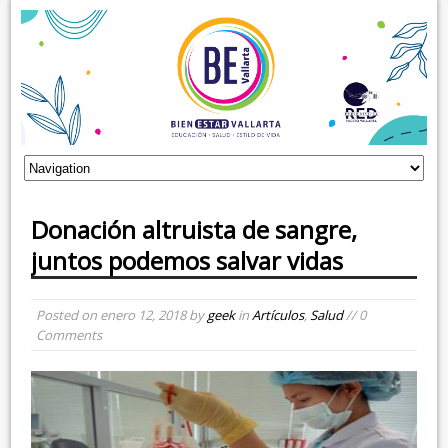
Donación altruista de sangre,
juntos podemos salvar vidas
Posted on
enero 12, 2018
by
geek
in
Artículos
,
Salud
// 0
Comments