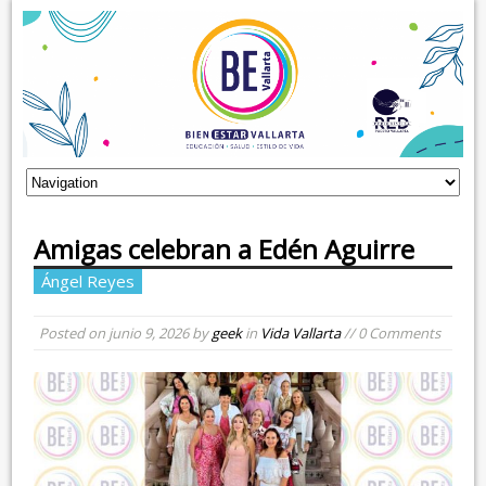
Amigas celebran a Edén Aguirre
Ángel Reyes
Posted on
junio 9, 2026
by
geek
in
Vida Vallarta
// 0 Comments