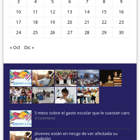
3
4
5
6
7
8
9
10
11
12
13
14
15
16
17
18
19
20
21
22
23
24
25
26
27
28
29
30
« Oct
Dic »
5 mitos sobre el gasto escolar que le cuestan caro
0 Comments
Jóvenes están en riesgo de ver afectada su
audición