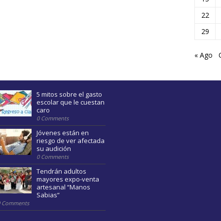
22
29
« Ago
5 mitos sobre el gasto
escolar que le cuestan
caro
0 Comments
Jóvenes están en
riesgo de ver afectada
su audición
0 Comments
Tendrán adultos
mayores expo-venta
artesanal “Manos
Sabias”
0 Comments