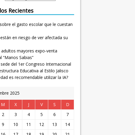
los Recientes
sobre el gasto escolar que le cuestan
están en riesgo de ver afectada su
 adultos mayores expo-venta
al “Manos Sabias”
, sede del 1er Congreso Internacional
estructura Educativa al Estilo Jalisco
dad es recomendable utilizar la IA?
mbre 2025
M
X
J
V
S
D
2
3
4
5
6
7
9
10
11
12
13
14
16
17
18
19
20
21