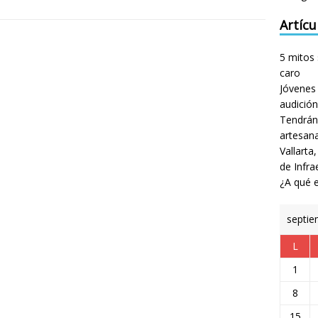
Artícu
5 mitos 
caro
Jóvenes 
audición
Tendrán
artesan
Vallarta
de Infra
¿A qué e
septie
L
1
8
15