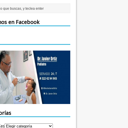
nos en Facebook
orías
ías