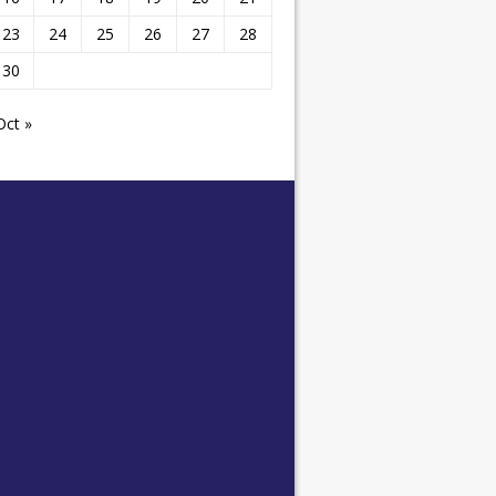
23
24
25
26
27
28
30
Oct »