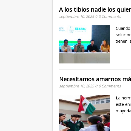
A los tibios nadie los quie
septiembre 10, 2025 // 0 Comments
Cuando 
solucio
tienen l
Necesitamos amarnos más 
septiembre 10, 2025 // 0 Comments
La hermo
este eni
mayoría