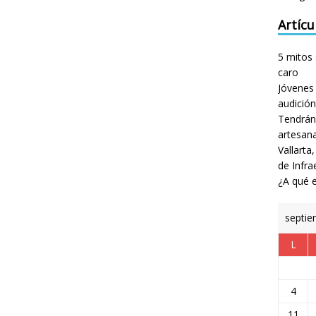
Artícu
5 mitos 
caro
Jóvenes 
audición
Tendrán
artesan
Vallarta
de Infra
¿A qué e
septie
L
4
11