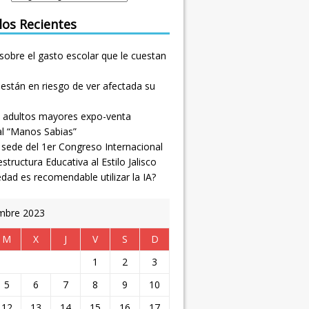
los Recientes
sobre el gasto escolar que le cuestan
están en riesgo de ver afectada su
 adultos mayores expo-venta
al “Manos Sabias”
, sede del 1er Congreso Internacional
estructura Educativa al Estilo Jalisco
dad es recomendable utilizar la IA?
mbre 2023
M
X
J
V
S
D
1
2
3
5
6
7
8
9
10
12
13
14
15
16
17