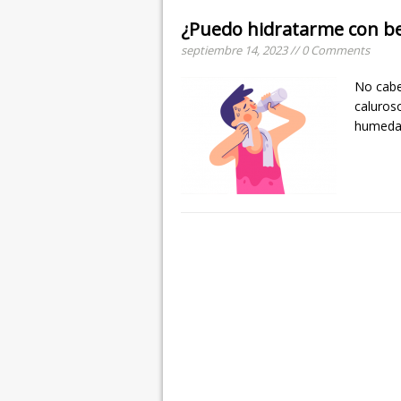
¿Puedo hidratarme con be
septiembre 14, 2023 // 0 Comments
No cabe
caluroso
humedad