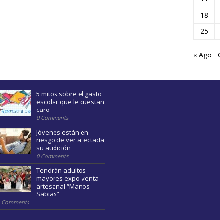
18
25
« Ago
5 mitos sobre el gasto
escolar que le cuestan
caro
0 Comments
Jóvenes están en
riesgo de ver afectada
su audición
0 Comments
Tendrán adultos
mayores expo-venta
artesanal “Manos
Sabias”
0 Comments