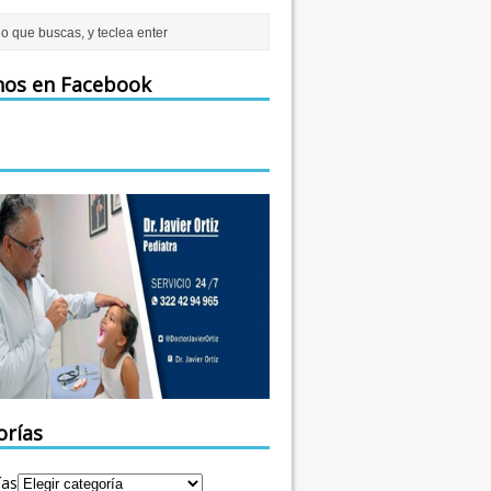
nos en Facebook
orías
ías