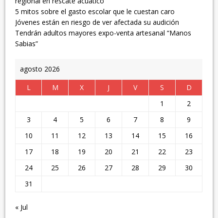
regional en rescate acuático
5 mitos sobre el gasto escolar que le cuestan caro
Jóvenes están en riesgo de ver afectada su audición
Tendrán adultos mayores expo-venta artesanal “Manos
Sabias”
agosto 2026
L
M
X
J
V
S
D
1
2
3
4
5
6
7
8
9
10
11
12
13
14
15
16
17
18
19
20
21
22
23
24
25
26
27
28
29
30
31
« Jul