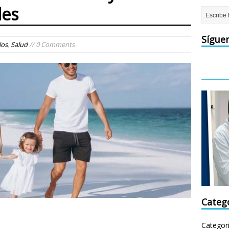
les
Sígue
los
,
Salud
// 0 Comments
Categ
Categor