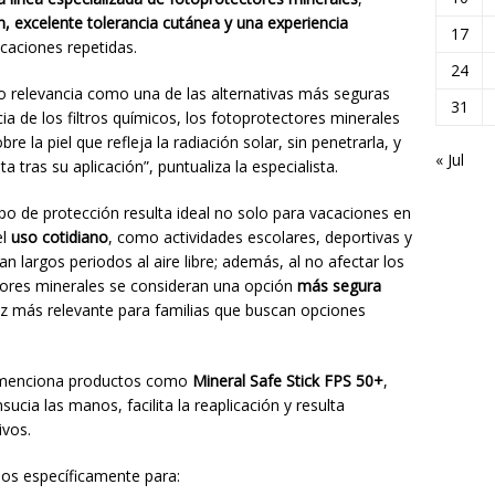
n, excelente tolerancia cutánea y una experiencia
17
icaciones repetidas.
24
o relevancia como una de las alternativas más seguras
31
ncia de los filtros químicos, los fotoprotectores minerales
e la piel que refleja la radiación solar, sin penetrarla, y
« Jul
tras su aplicación”, puntualiza la especialista.
tipo de protección resulta ideal no solo para vacaciones en
el
uso cotidiano
, como actividades escolares, deportivas y
an largos periodos al aire libre; además, al no afectar los
tores minerales se consideran una opción
más segura
ez más relevante para familias que buscan opciones
 menciona productos como
Mineral Safe Stick FPS 50+
,
sucia las manos, facilita la reaplicación y resulta
ivos.
os específicamente para: