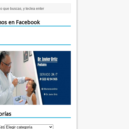
nos en Facebook
orías
ías