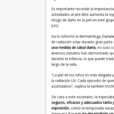
Es importante recordar la importancia
actividades al aire libre aumenta la ex
riesgo de daño en la piel en este grup
(UV).
Así lo informó la dermatóloga Daniela
de radiación solar durante gran parte 
una medida de salud diaria
, no solo 
diversos estudios han demostrado qu
durante la infancia, lo que puede traduc
largo de la vida.
“La piel de los niños es más delgada y
la radiación UV. Cada episodio de que
acumulativo”, explica la también tric
De cara a este escenario, la especiali
seguros, eficaces y adecuados tanto 
exposición
, como la temporada vacaci
mexicana Panalab
ha desarrollado una