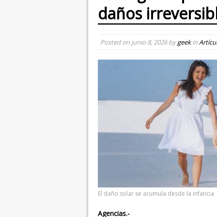
daños irreversib
Posted on
junio 8, 2026
by
geek
in
Artícu
El daño solar se acumula desde la infancia
Agencias.-