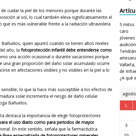
Artícu
 de cuidar la piel de los menores porque durante las
posición al sol, lo cual también eleva significativamente el
o que es más vulnerable frente a la radiación ultravioleta
5 mitos 
caro
Jóvenes 
 Bañuelos, quien apuntó cuando se tienen altos niveles
audición
del año, la
fotoprotección infantil debe entenderse como
Tendrán
como una acción ocasional o durante vacaciones porque
artesan
e una gran proporción del daño solar acumulado ocurre
Vallarta
irse en afectaciones visibles y no visibles en la piel a lo
de Infra
¿A qué e
 sensible, lo que la hace más susceptible a los efectos de
agost
madura solar incrementa el riesgo de daño celular
óloga Bañuelos.
L
sta destaca la importancia de elegir fotoprotectores
para el uso diario como para periodos de mayor
3
onal. En este sentido, señala que la farmacéutica
10
 línea especializada de fotoprotectores minerales
,