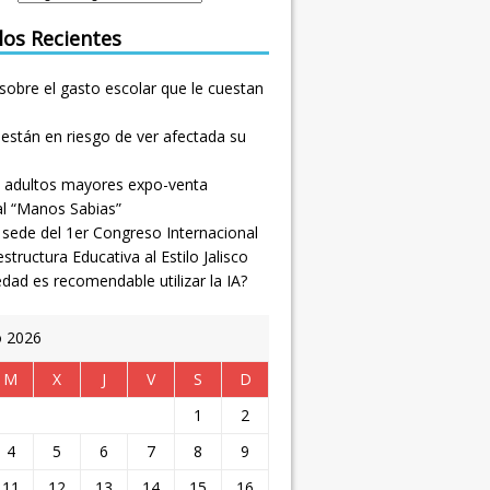
los Recientes
sobre el gasto escolar que le cuestan
están en riesgo de ver afectada su
 adultos mayores expo-venta
al “Manos Sabias”
, sede del 1er Congreso Internacional
estructura Educativa al Estilo Jalisco
dad es recomendable utilizar la IA?
o 2026
M
X
J
V
S
D
1
2
4
5
6
7
8
9
11
12
13
14
15
16