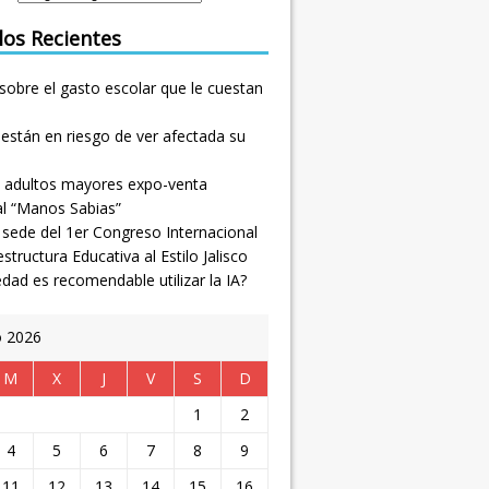
los Recientes
sobre el gasto escolar que le cuestan
están en riesgo de ver afectada su
 adultos mayores expo-venta
al “Manos Sabias”
, sede del 1er Congreso Internacional
estructura Educativa al Estilo Jalisco
dad es recomendable utilizar la IA?
o 2026
M
X
J
V
S
D
1
2
4
5
6
7
8
9
11
12
13
14
15
16