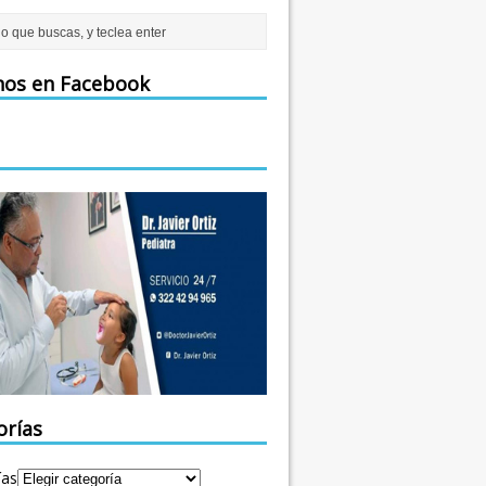
nos en Facebook
orías
ías