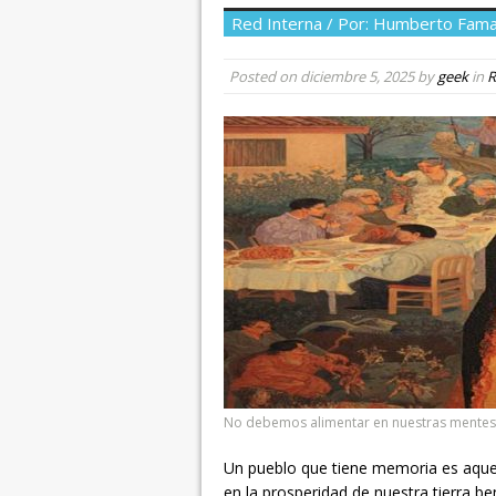
Red Interna / Por: Humberto Fam
Posted on
diciembre 5, 2025
by
geek
in
R
No debemos alimentar en nuestras mentes 
Un pueblo que tiene memoria es aque
en la prosperidad de nuestra tierra bend