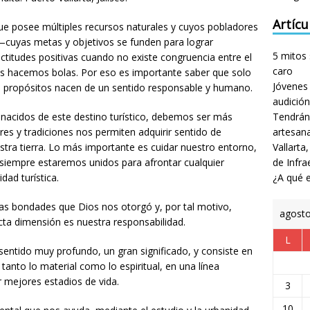
Artícu
ue posee múltiples recursos naturales y cuyos pobladores
—cuyas metas y objetivos se funden para lograr
5 mitos 
actitudes positivas cuando no existe congruencia entre el
caro
nos hacemos bolas. Por eso es importante saber que solo
Jóvenes 
propósitos nacen de un sentido responsable y humano.
audición
nacidos de este destino turístico, debemos ser más
Tendrán
es y tradiciones nos permiten adquirir sentido de
artesan
stra tierra. Lo más importante es cuidar nuestro entorno,
Vallarta
siempre estaremos unidos para afrontar cualquier
de Infra
dad turística.
¿A qué e
las bondades que Dios nos otorgó y, por tal motivo,
agost
acta dimensión es nuestra responsabilidad.
L
sentido muy profundo, un gran significado, y consiste en
anto lo material como lo espiritual, en una línea
 mejores estadios de vida.
3
10