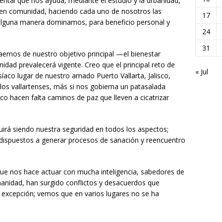
tal que nos ayuda, mediante el estudio y la urbanidad,
 en comunidad, haciendo cada uno de nosotros las
17
 alguna manera dominamos, para beneficio personal y
24
31
ernos de nuestro objetivo principal —el bienestar
dad prevalecerá vigente. Creo que el principal reto de
« Jul
íaco lugar de nuestro amado Puerto Vallarta, Jalisco,
 los vallartenses, más si nos gobierna un patasalada
o hacen falta caminos de paz que lleven a cicatrizar
guirá siendo nuestra seguridad en todos los aspectos;
dispuestos a generar procesos de sanación y reencuentro
ue nos hace actuar con mucha inteligencia, sabedores de
umanidad, han surgido conflictos y desacuerdos que
a excepción; vemos que en varios lugares no se ha