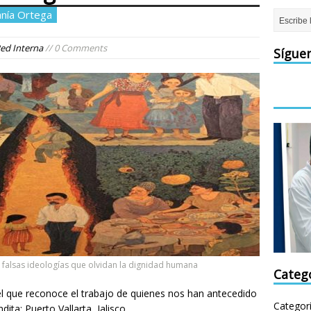
anía Ortega
ed Interna
// 0 Comments
Sígue
falsas ideologías que olvidan la dignidad humana
Categ
l que reconoce el trabajo de quienes nos han antecedido
Categor
ita: Puerto Vallarta, Jalisco.