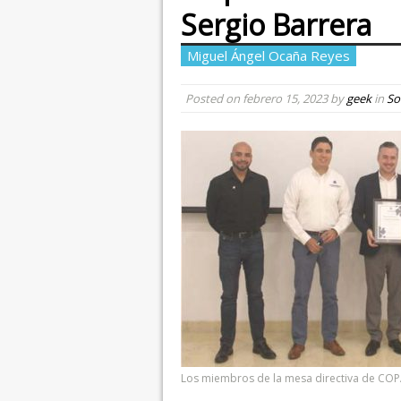
Sergio Barrera
Miguel Ángel Ocaña Reyes
Posted on
febrero 15, 2023
by
geek
in
So
Los miembros de la mesa directiva de COP