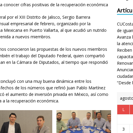
a conocer cifras positivas de la recuperación económica
Artícu
al por el XIII Distrito de Jalisco, Sergio Barrera
sual empresarial de febrero, organizado por la
CUCosta 
a Mexicana en Puerto Vallarta, al que acudió un nutrido
de igua
nvenida a nuevos miembros.
Avanza l
la atenc
arios conocieron las propuestas de los nuevos miembros
Reciben
ambién el trabajo del Diputado Federal, quien compartió
capacita
bajan en la Cámara de Diputados, al tiempo que respondió
Renovar
Anuncian
ciudada
ncluyó con una muy buena dinámica entre los
“Desde 
sfechos de los números que refirió Juan Pablo Martínez
acó el aumento de inversión privada en México, así como
agost
a a la recuperación económica.
L
3