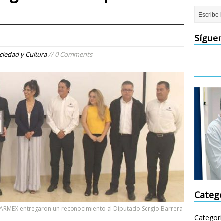
Sígue
ciedad y Cultura
// 0 Comments
Categ
ARMEX entregaron un reconocimiento al Diputado Sergio Barrera
Categor