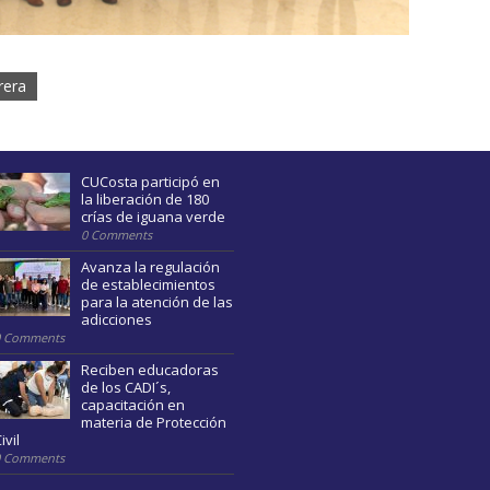
rera
CUCosta participó en
la liberación de 180
crías de iguana verde
0 Comments
Avanza la regulación
de establecimientos
para la atención de las
adicciones
0 Comments
Reciben educadoras
de los CADI´s,
capacitación en
materia de Protección
ivil
0 Comments