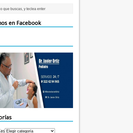
nos en Facebook
orías
ías