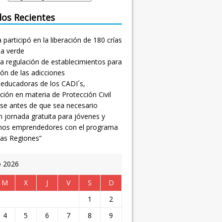
los Recientes
participó en la liberación de 180 crías
na verde
a regulación de establecimientos para
ión de las adicciones
 educadoras de los CADI´s,
ción en materia de Protección Civil
se antes de que sea necesario
 jornada gratuita para jóvenes y
nos emprendedores con el programa
las Regiones”
o 2026
M
X
J
V
S
D
1
2
4
5
6
7
8
9