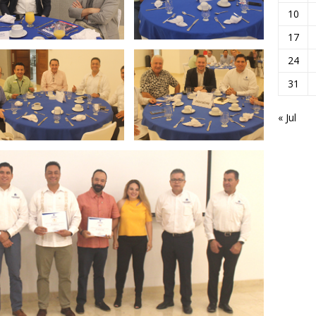
10
17
24
31
« Jul