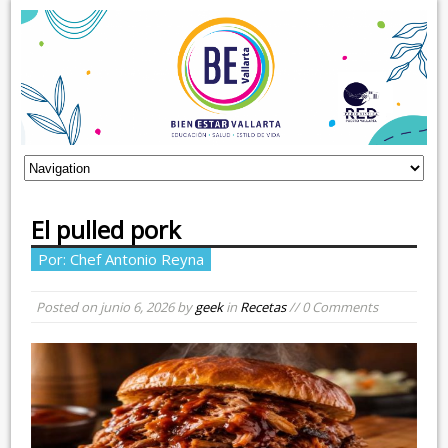
El pulled pork
Por: Chef Antonio Reyna
Posted on
junio 6, 2026
by
geek
in
Recetas
// 0 Comments