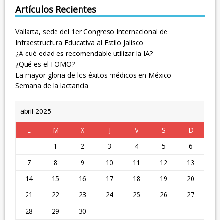
Artículos Recientes
Vallarta, sede del 1er Congreso Internacional de
Infraestructura Educativa al Estilo Jalisco
¿A qué edad es recomendable utilizar la IA?
¿Qué es el FOMO?
La mayor gloria de los éxitos médicos en México
Semana de la lactancia
abril 2025
L
M
X
J
V
S
D
1
2
3
4
5
6
7
8
9
10
11
12
13
14
15
16
17
18
19
20
21
22
23
24
25
26
27
28
29
30