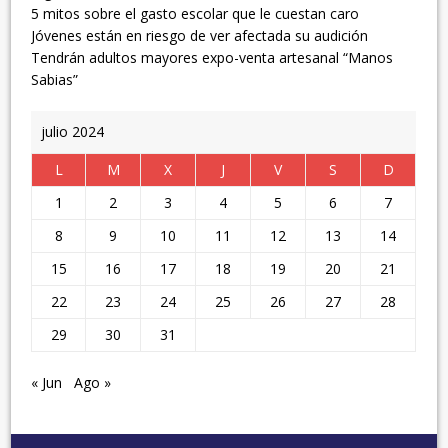
5 mitos sobre el gasto escolar que le cuestan caro
Jóvenes están en riesgo de ver afectada su audición
Tendrán adultos mayores expo-venta artesanal “Manos
Sabias”
julio 2024
L
M
X
J
V
S
D
1
2
3
4
5
6
7
8
9
10
11
12
13
14
15
16
17
18
19
20
21
22
23
24
25
26
27
28
29
30
31
« Jun
Ago »